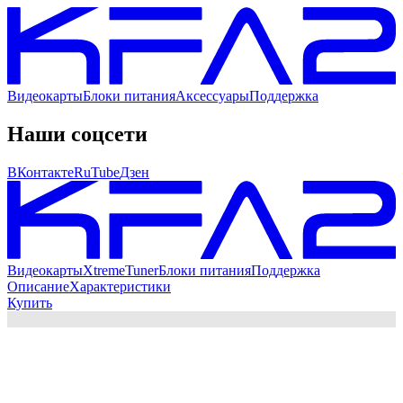
Видеокарты
Блоки питания
Аксессуары
Поддержка
Наши соцсети
ВКонтакте
RuTube
Дзен
Видеокарты
XtremeTuner
Блоки питания
Поддержка
Описание
Характеристики
Купить