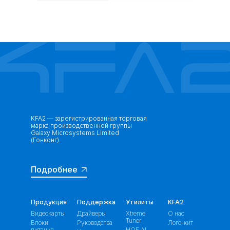
KFA2 — зарегистрированная торговая
марка производственной группы
Galaxy Microsystems Limited
(Гонконг).
Подробнее
Продукция
Поддержка
Утилиты
KFA2
Видеокарты
Драйверы
Xtreme
О нас
Tuner
Блоки
Руководства
Лого-кит
питания
HOF AI