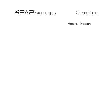
Видеокарты
XtremeTuner
Описание
Руководство